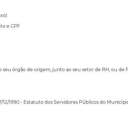
ixo)
oto e CPF
o seu órgão de origem, junto ao seu setor de RH, ou de f
e 27/12/1990 - Estatuto dos Servidores Públicos do Municípi