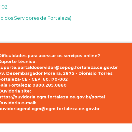
 F02
to dos Servidores de Fortaleza)
Dificuldades para acessar os serviços online?
Suporte técnico:
suporte.portaldoservidor@sepog.fortaleza.ce.gov.br
Av. Desembargador Moreira, 2875 - Dionísio Torres
Fortaleza-CE - CEP: 60.170-002
Fala Fortaleza: 0800.285.0880
Ouvidoria site:
https://ouvidoria.cgm.fortaleza.ce.gov.br/portal
Ouvidoria e-mail:
ouvidoriageral.cgm@cgm.fortaleza.ce.gov.br