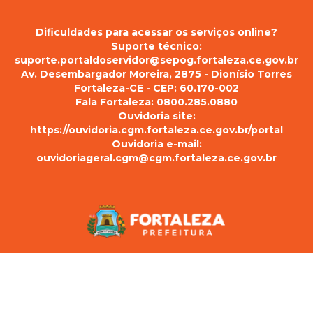
Dificuldades para acessar os serviços online?
Suporte técnico:
suporte.portaldoservidor@sepog.fortaleza.ce.gov.br
Av. Desembargador Moreira, 2875 - Dionísio Torres
Fortaleza-CE - CEP: 60.170-002
Fala Fortaleza: 0800.285.0880
Ouvidoria site:
https://ouvidoria.cgm.fortaleza.ce.gov.br/portal
Ouvidoria e-mail:
ouvidoriageral.cgm@cgm.fortaleza.ce.gov.br