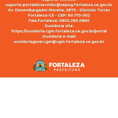
suporte.portaldoservidor@sepog.fortaleza.ce.gov.br
Av. Desembargador Moreira, 2875 - Dionísio Torres
Fortaleza-CE - CEP: 60.170-002
Fala Fortaleza: 0800.285.0880
Ouvidoria site:
https://ouvidoria.cgm.fortaleza.ce.gov.br/portal
Ouvidoria e-mail:
ouvidoriageral.cgm@cgm.fortaleza.ce.gov.br