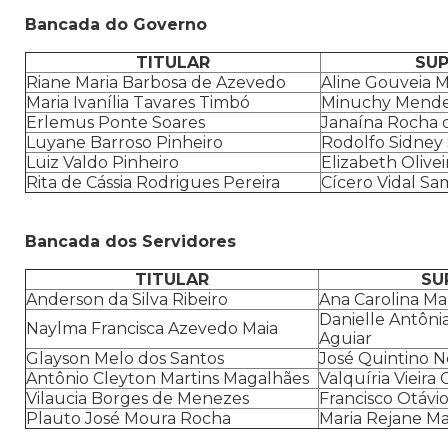
Bancada do Governo
TITULAR
SUP
Riane Maria Barbosa de Azevedo
Aline Gouveia M
Maria Ivanília Tavares Timbó
Minuchy Mende
Erlemus Ponte Soares
Janaína Rocha 
Luyane Barroso Pinheiro
Rodolfo Sidney
Luiz Valdo Pinheiro
Elizabeth Olivei
Rita de Cássia Rodrigues Pereira
Cícero Vidal Sa
Bancada dos Servidores
TITULAR
SU
Anderson da Silva Ribeiro
Ana Carolina Ma
Danielle Antônia
Naylma Francisca Azevedo Maia
Aguiar
Glayson Melo dos Santos
José Quintino N
Antônio Cleyton Martins Magalhães
Valquíria Vieir
Vilaucia Borges de Menezes
Francisco Otávio
Plauto José Moura Rocha
Maria Rejane M